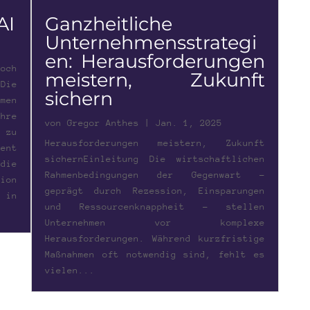
AI
Ganzheitliche
Unternehmensstrategi
en: Herausforderungen
och
meistern, Zukunft
ie
sichern
men
re
von
Gregor Anthes
|
Jan. 1, 2025
zu
Herausforderungen meistern, Zukunft
ent
sichernEinleitung Die wirtschaftlichen
die
Rahmenbedingungen der Gegenwart –
ion
geprägt durch Rezession, Einsparungen
 in
und Ressourcenknappheit – stellen
Unternehmen vor komplexe
Herausforderungen. Während kurzfristige
Maßnahmen oft notwendig sind, fehlt es
vielen...