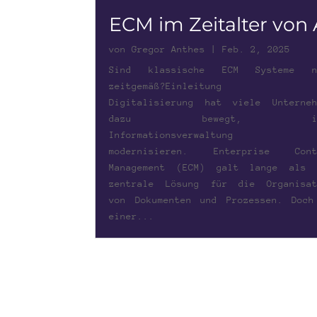
ECM im Zeitalter von 
von
Gregor Anthes
|
Feb. 2, 2025
Sind klassische ECM Systeme n
zeitgemäß?Einleitung D
Digitalisierung hat viele Unterneh
dazu bewegt, ih
Informationsverwaltung 
modernisieren. Enterprise Cont
Management (ECM) galt lange als 
zentrale Lösung für die Organisat
von Dokumenten und Prozessen. Doch
einer...